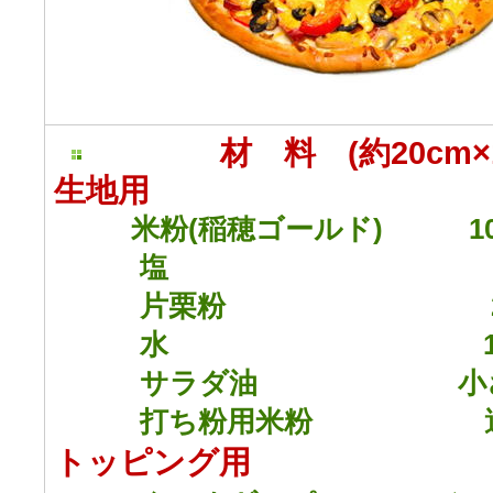
材 料 (約20cm×1
生地用
米粉(稲穂ゴールド) 10
塩 1
片栗粉 20
水 120
サラダ油 小さ
打ち粉用米粉 適
トッピング用