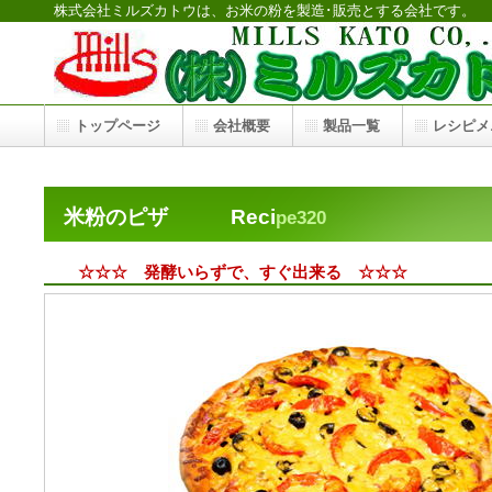
株式会社ミルズカトウは、お米の粉を製造･販売とする会社です。
トップページ
会社概要
製品一覧
レシピメ
米粉のピザ Reci
pe320
☆☆☆
発酵いらずで、すぐ出来る
☆☆☆