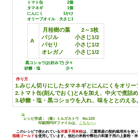
トマト缶 2個
タマネギ 1個
にんにく 1かけ
オリーブオイル 大さじ1
月桂樹の葉 2～3枚
バジル 小さじ1/2
A
パセリ 小さじ1/2
オレガノ 小さじ1/2
黒コショウ(お好みで) 少々
砂糖・塩 少々
作り方
1.みじん切りにしたタマネギとにんにくをオリー
2.トマト缶(刻んでおく)とAを加え、中火で煮詰
3.砂糖・塩・黒コショウを入れ、味をととのえる
レシピ作成：（株）ミルズカトウ No.320
印刷用PDFファイルは、
こちらへ
」
この
レシピで使われている
洋菓子用米粉
は、三重県産の契約栽培米を使い
稲穂ゴールド
を使用しています。他社の米粉や弊社の和菓子用の上新粉・米