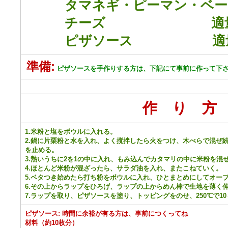
タマネギ・ピーマン・ベー
チーズ 適
ピザソース 適
準備:
ピザソースを手作りする方は、下記にて事前に作って下
作 り 方
1.米粉と塩をボウルに入れる。
2.鍋に片栗粉と水を入れ、よく撹拌したら火をつけ、木べらで混ぜ
を止める。
3.熱いうちに2を1の中に入れ、もみ込んでカタマリの中に米粉を混
4.ほとんど米粉が混ざったら、サラダ油を入れ、またこねていく。
5.ベタつき始めたら打ち粉をボウルに入れ、ひとまとめにしてオー
6.その上からラップをひろげ、ラップの上からめん棒で生地を薄く
7.ラップを取り、ピザソースを塗り、トッピングをのせ、250℃で10
ピザソース: 時間に余裕が有る方は、事前につくってね
材料（約10枚分）