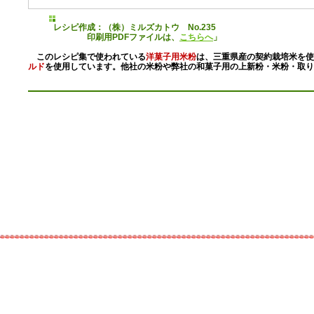
レシピ作成：（株）ミルズカトウ No.235
印刷用PDFファイルは、
こちらへ
」
このレシピ集で使われている
洋菓子用米粉
は、三重県産の契約栽培米を使
ルド
を使用しています。他社の米粉や弊社の和菓子用の上新粉・米粉・取り