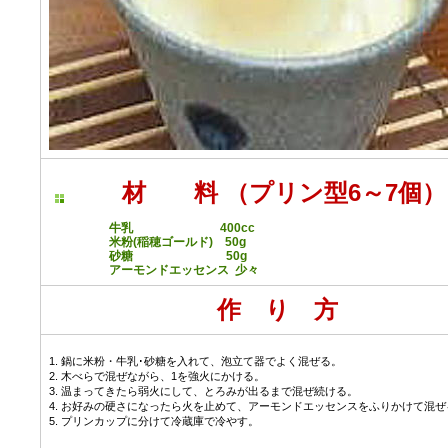
材 料 （プリン型6～7個）
牛乳 400cc
米粉(稲穂ゴールド) 50g
砂糖 50g
アーモンドエッセンス 少々
作 り 方
1. 鍋に米粉・牛乳･砂糖を入れて、泡立て器でよく混ぜる。
2. 木べらで混ぜながら、1を強火にかける。
3. 温まってきたら弱火にして、とろみが出るまで混ぜ続ける。
4. お好みの硬さになったら火を止めて、アーモンドエッセンスをふりかけて混ぜ
5. プリンカップに分けて冷蔵庫で冷やす。