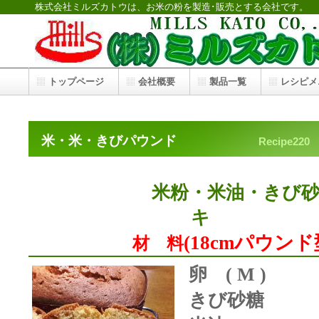
株式会社ミルズカトウは、お米の粉を製造･販売とする会社です。
トップページ
会社概要
製品一覧
レシピメ
米・米・きびパウンド
Recipe220
米粉・米油・きび
キ
(18cmパウンド
材 料
卵
( M )
きび砂糖