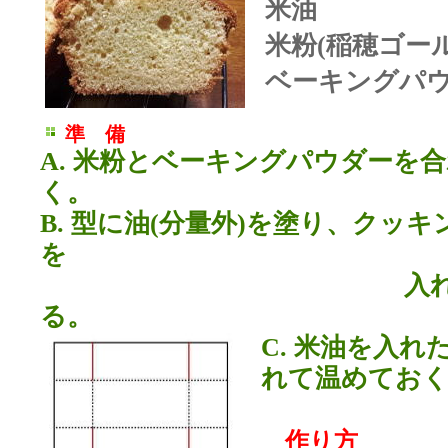
米油
米粉
(
稲穂ゴー
ベーキングパ
準 備
A.
米粉とベーキングパウダーを合
く。
B.
型に油
(
分量外
)
を塗り、クッキ
を
入れたものを
る。
C.
米油を入れ
れて温めてお
作り方