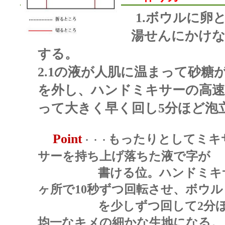
1.
ボウルに卵
湯せんにかけな
する。
2.
1
の液が人肌に温まって砂糖
を外し、ハンド
ミキサーの高
って大きく早く回し
5
分ほど泡
Point
もったりとしてミキ
・・・
サーを持ち上げ落ちた液で字が
書ける位。
ハンドミキ
ヶ所で
10
秒ずつ回転させ、ボウル
を少しずつ回して
2
分
均一なキメの細かな生地になる。