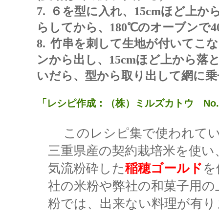
7.
６を型に入れ、
15cm
ほど上か
らしてから、
180
℃のオーブンで
4
8.
竹串を刺して生地が付いてこ
ンから出し、
15cm
ほど上から落
いだら、型から取り出して網に乗
「レシピ作成：（株）ミルズカトウ No.
このレシピ集で使われて
三重県産の
契約栽培米を使い
気流粉砕した
稲穂ゴールド
を
社の米粉や弊社の和菓子用の
粉では、出来ない料理が有り