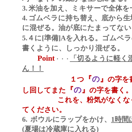
3.
米油を加え、ミキサーで全体を
4.
ゴムベラに持ち替え、底から生
に混ぜる。油が底にたまってない
5.
４に
[
準備
]A
を入れる。ゴムベラ
書くように、しっかり混ぜる。
Point
「切るように軽く
・・・
ん！！
『
の
』
１つ
の字を
『
の
』
し回してまた
の字を書く
これを、粉気が
なくな
てください。
6.
ボウルにラップをかけ、
1
時間
(
夏場は冷蔵庫に入れる
)