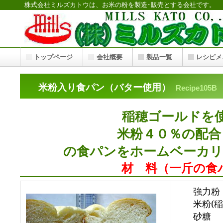
株式会社ミルズカトウは、お米の粉を製造･販売とする会社です。
トップページ
会社概要
製品一覧
レシピメ
米粉入り食パン（バター使用）
Recipe105B
稲穂ゴールドを
米粉４０％の
の食パンをホームベーカ
材 料（一斤の食
強力
米粉(稲穂
砂糖