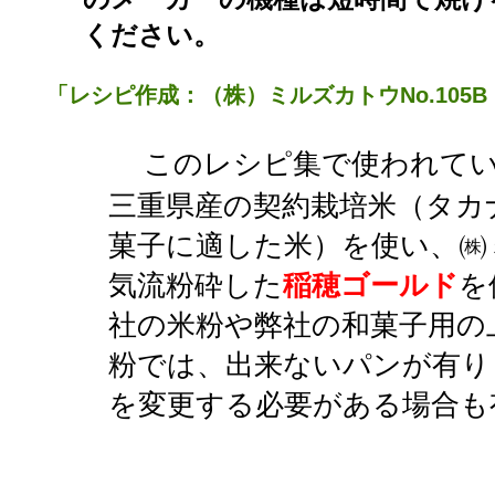
ください。
「レシピ作成：（株）ミルズカトウNo.105
このレシピ集で使われて
三重県産の
契約栽培米（タカ
菓子に適した米）を使い、㈱
気流粉砕した
稲穂ゴールド
を
社の米粉や弊社の和菓子用の
粉では、出来ないパンが有り
を変更する必要がある場合も