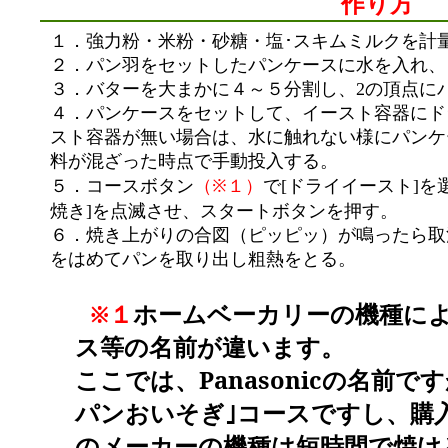
作り方
１．強力粉・米粉・砂糖・塩･スキムミルクを計
２．パン羽をセットしたパンケースに水を入れ、
３．バターを大まかに４～５分割し、2の頂点に
４．パンケースをセットして、イースト容器にド
スト容器が無い場合は、水に触れない様にパンケ
料が混ざった時点で手動投入する。
（※１）
で
ドライイースト
を
５．コースボタン
[
]
焼き
を点滅させ、スタートボタンを押す。
]
６．焼き上がりの合図（ピッピッ）が鳴ったら取
をはめてパンを取り出し粗熱をとる。
※１
ホームベーカリーの機種に
ス等の名前が違います。
ここでは、Panasonicの名前で
パンおいそぎ｣コースですし、購
のメーカーの機種は短時間で焼け