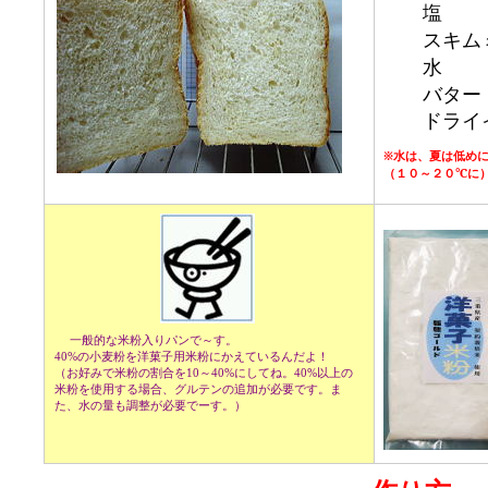
塩
スキム
水 
バタ
ドライイ
※水は、夏は低め
（１０～２０℃に
一般的な米粉入りパンで～す。
40%の小麦粉を洋菓子用米粉にかえているんだよ！
（お好みで米粉の割合を10～40%にしてね。40%以上の
米粉を使用する場合、グルテンの追加が必要です。ま
た、水の量も調整が必要でーす。）